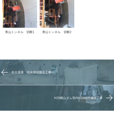
青山トンネル 切断1
青山トンネル 切断2
名古屋港 稲永埠頭撤去工事
H29横山ダム管内H29維持修繕工事